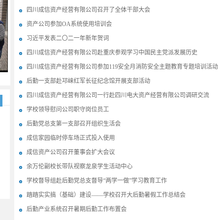
四川成信资产经营有限公司召开了全体干部大会
资产公司参加OA系统使用培训会
习近平发表二〇二一年新年贺词
四川成信资产经营有限公司赴重庆参观学习中国民主党派发展历史
6
四川成信资产经营有限公司参加119安全月消防安全主题教育专题培训活动
后勤一支部赴邛崃红军长征纪念馆开展支部活动
四川成信资产经营有限公司一行赴四川电大资产经营有限公司调研交流
学校领导慰问公司职守岗位员工
后勤党总支第一支部召开组织生活会
成信家园临时停车场正式投入使用
成信资产公司召开董事会扩大会议
余万伦副校长带队视察龙泉学生活动中心
学校督导组赴后勤党总支督导“两学一做”学习教育工作
踏踏实实搞（基础）建设——学校召开大后勤暑假工作总结会
后勤产业系统召开暑期后勤工作布置会