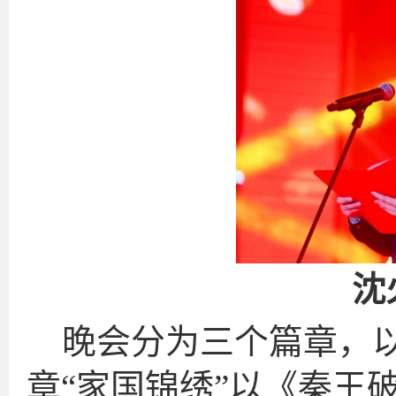
沈
晚会分为三个篇章，以
章“家国锦绣”以《秦王