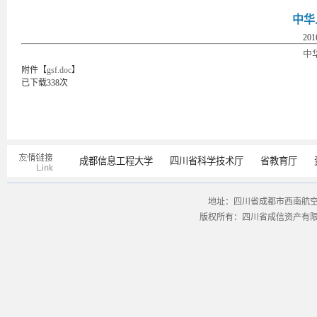
中华
201
中
附件【
gsf.doc
】
已下载
338
次
成都信息工程大学
四川省科学技术厅
省教育厅
地址：四川省成都市西南航空港经
版权所有：四川省成信资产有